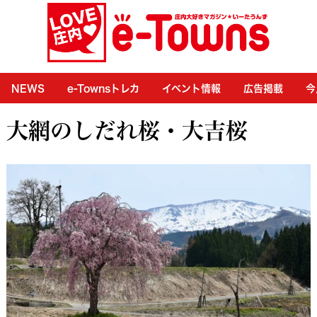
NEWS
e-Townsトレカ
イベント情報
広告掲載
今
大網のしだれ桜・大吉桜