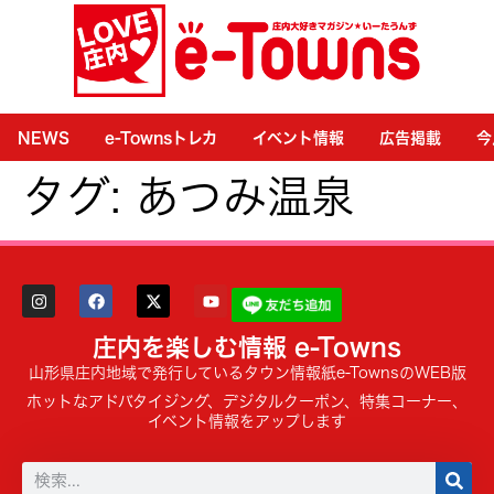
NEWS
e-Townsトレカ
イベント情報
広告掲載
今
タグ:
あつみ温泉
庄内を楽しむ情報 e-Towns
山形県庄内地域で発行しているタウン情報紙e-TownsのWEB版
ホットなアドバタイジング、デジタルクーポン、特集コーナー、
イベント情報をアップします