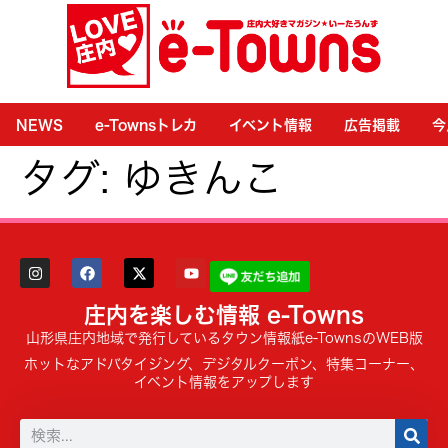
NEWS
e-Townsトレカ
イベント情報
広告掲載
今
タグ:
ゆきんこ
庄内を楽しむ情報 e-Towns
山形県庄内地域で発行しているタウン情報紙e-TownsのWEB版
ホットなアドバタイジング、デジタルクーポン、特集コーナー、
イベント情報をアップします