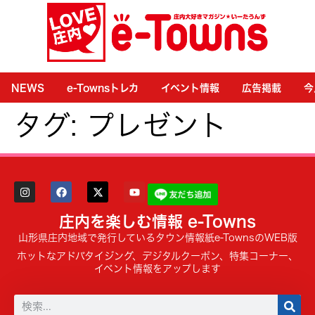
NEWS
e-Townsトレカ
イベント情報
広告掲載
今
タグ:
プレゼント
庄内を楽しむ情報 e-Towns
山形県庄内地域で発行しているタウン情報紙e-TownsのWEB版
ホットなアドバタイジング、デジタルクーポン、特集コーナー、
イベント情報をアップします