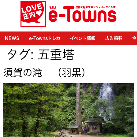
NEWS
e-Townsトレカ
イベント情報
広告掲載
今
タグ:
五重塔
須賀の滝 （羽黒）