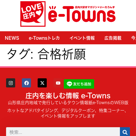
NEWS
e-Townsトレカ
イベント情報
広告掲載
今
タグ:
合格祈願
庄内を楽しむ情報 e-Towns
山形県庄内地域で発行しているタウン情報紙e-TownsのWEB版
ホットなアドバタイジング、デジタルクーポン、特集コーナー、
イベント情報をアップします