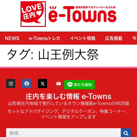
NEWS
e-Townsトレカ
イベント情報
広告掲載
今
タグ:
山王例大祭
庄内を楽しむ情報 e-Towns
山形県庄内地域で発行しているタウン情報紙e-TownsのWEB版
ホットなアドバタイジング、デジタルクーポン、特集コーナー、
イベント情報をアップします