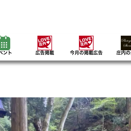
ベント
広告掲載
今月の掲載広告
庄内の
）