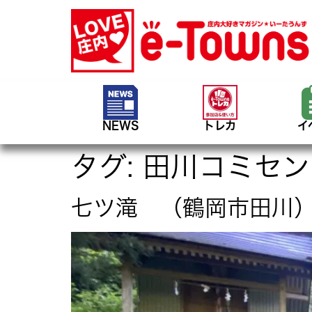
NEWS
トレカ
イ
タグ:
田川コミセン
七ツ滝 （鶴岡市田川