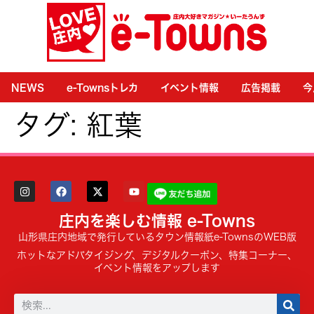
NEWS
e-Townsトレカ
イベント情報
広告掲載
今
タグ:
紅葉
庄内を楽しむ情報 e-Towns
山形県庄内地域で発行しているタウン情報紙e-TownsのWEB版
ホットなアドバタイジング、デジタルクーポン、特集コーナー、
イベント情報をアップします