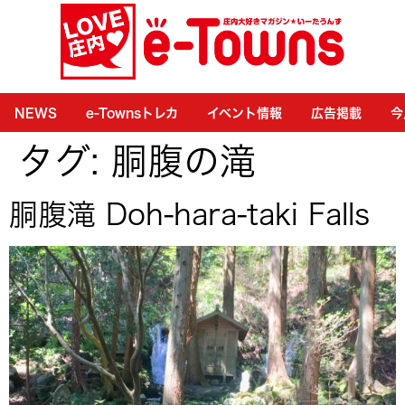
NEWS
e-Townsトレカ
イベント情報
広告掲載
今
タグ:
胴腹の滝
胴腹滝 Doh-hara-taki Falls