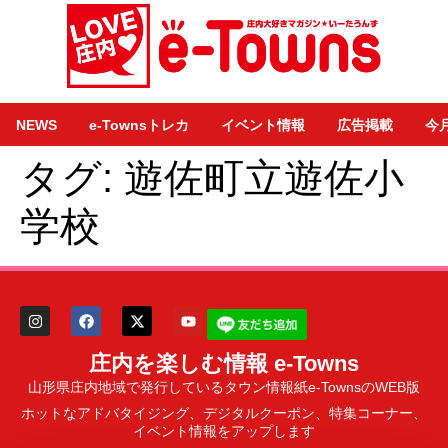
NEWS
e-Townsトレカ
イベント情報
広告掲載
今
タグ:
遊佐町立遊佐小
学校
庄内を楽しむ情報 e-Towns
山形県庄内地域で発行しているタウン情報紙e-TownsのWEB版
ホットなアドバタイジング、デジタルクーポン、特集コーナー、
イベント情報をアップします