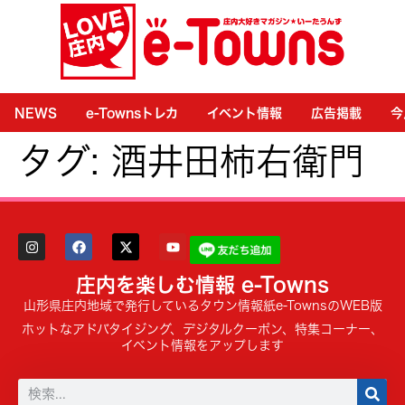
NEWS
e-Townsトレカ
イベント情報
広告掲載
今
タグ:
酒井田柿右衛門
庄内を楽しむ情報 e-Towns
山形県庄内地域で発行しているタウン情報紙e-TownsのWEB版
ホットなアドバタイジング、デジタルクーポン、特集コーナー、
イベント情報をアップします