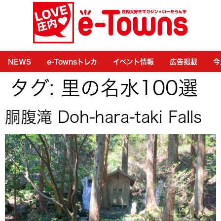
NEWS
e-Townsトレカ
イベント情報
広告掲載
今
タグ:
里の名水100選
胴腹滝 Doh-hara-taki Falls