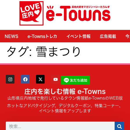
NEWS
e-Townsトレカ
イベント情報
広告掲載
今
タグ:
雪まつり
庄内を楽しむ情報 e-Towns
山形県庄内地域で発行しているタウン情報紙e-TownsのWEB版
ホットなアドバタイジング、デジタルクーポン、特集コーナー、
イベント情報をアップします