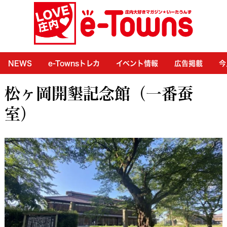
NEWS
e-Townsトレカ
イベント情報
広告掲載
今
松ヶ岡開墾記念館（一番蚕
室）