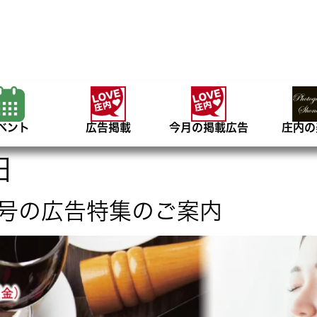
ベント
広告掲載
今月の掲載広告
庄内の
日
2月号の広告特集のご案内