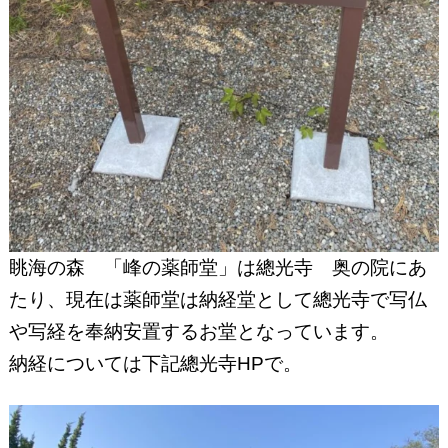
眺海の森 「峰の薬師堂」は總光寺 奥の院にあ
たり、現在は薬師堂は納経堂として總光寺で写仏
や写経を奉納安置するお堂となっています。
納経については下記總光寺HPで。