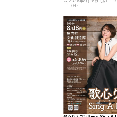
2026年8月28日（金）・９
（日）
歌心りえコンサート Sing A L