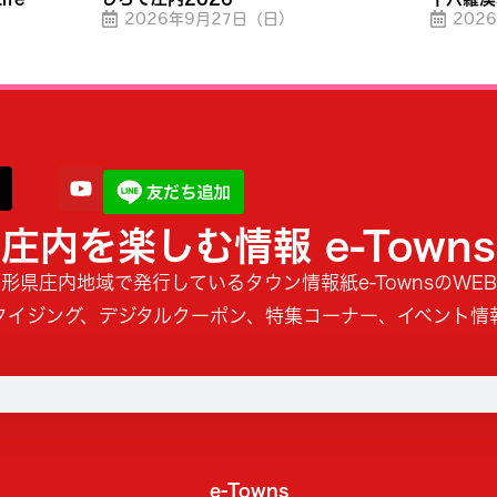
2026年9月27日（日）
202
庄内を楽しむ情報 e-Towns
形県庄内地域で発行しているタウン情報紙e-TownsのWE
タイジング、デジタルクーポン、特集コーナー、イベント情
e-Towns