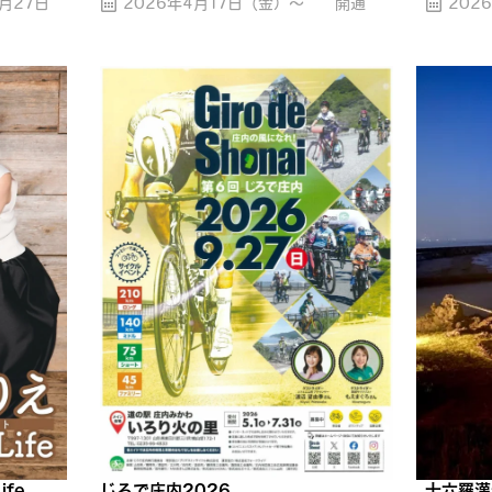
月27日
2026年4月17日（金）〜 開通
202
ife
じろで庄内2026
十六羅漢