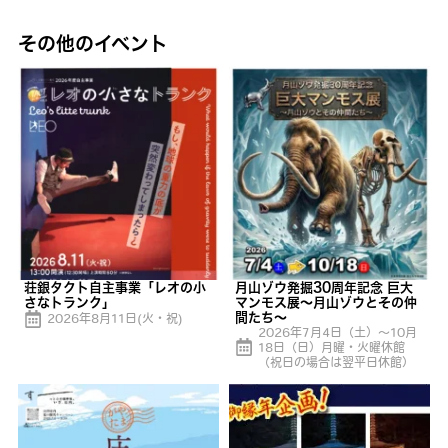
その他のイベント
荘銀タクト自主事業「レオの小
月山ゾウ発掘30周年記念 巨大
さなトランク」
マンモス展〜月山ゾウとその仲
間たち〜
2026年8月11日(火・祝)
2026年7月4日（土）～10月
18日（日）月曜・火曜休館
（祝日の場合は翌平日休館）