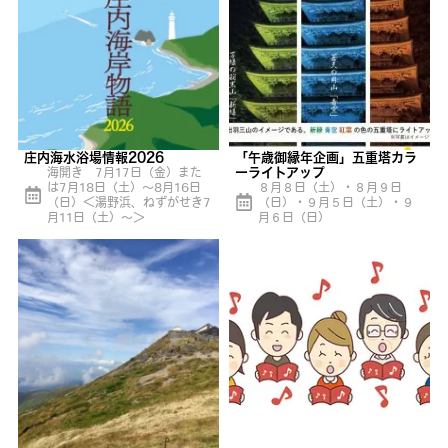
庄内海水浴場情報2026
「午歳御縁年企画」五重塔カラ
海開き 7月17日（金）また
ーライトアップ
は7月18日（土）〜8月16日
８月８日（土）・８月９日
（日）＜湯野浜、ねずがせき7
（日）・９月５日（土）・９
月11日（土）〜＞
月６日（日）