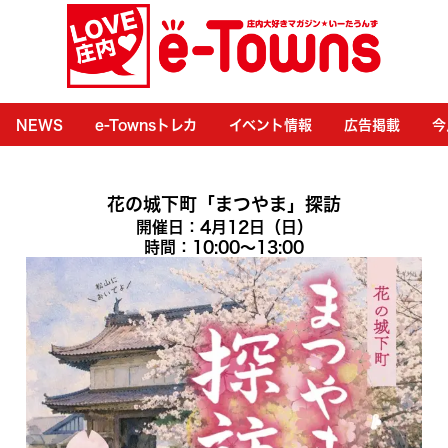
NEWS
e-Townsトレカ
イベント情報
広告掲載
今
花の城下町「まつやま」探訪
開催日：4月12日（日）
時間：10:00〜13:00