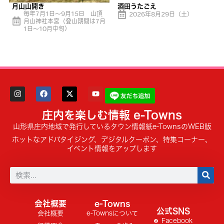
月山山開き
酒田うたごえ
毎年7月1日〜9月15日 山頂
2026年8月29日（土）
月山神社本宮（登山期間は7月
1日～10月中旬）
庄内を楽しむ情報 e-Towns
山形県庄内地域で発行しているタウン情報紙e-TownsのWEB版
ホットなアドバタイジング、デジタルクーポン、特集コーナー、
イベント情報をアップします
会社概要
e-Towns
公式SNS
会社概要
e-Townsについて
Facebook