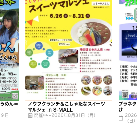
そうめん＝
ノウフクランチ＆こしゃたなスイーツ
プラネタ
）
マルシェ in S-MALL
け
月９日
開催中〜2026年8月31日（月）
202
（日）