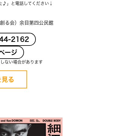
た♪」と電話してください↓
創る会）余目第四公民館
-44-2162
ページ
クしない場合があります
を見る