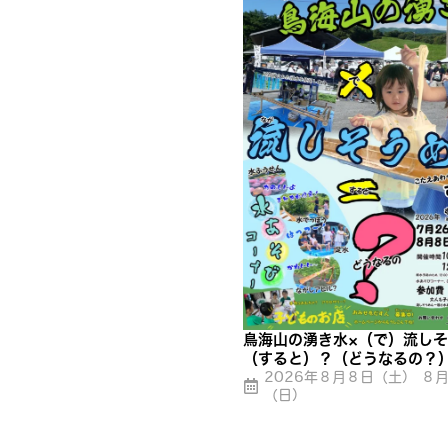
鳥海山の湧き水×（で）流し
（すると）？（どうなるの？
2026年８月８日（土） ８
（日）