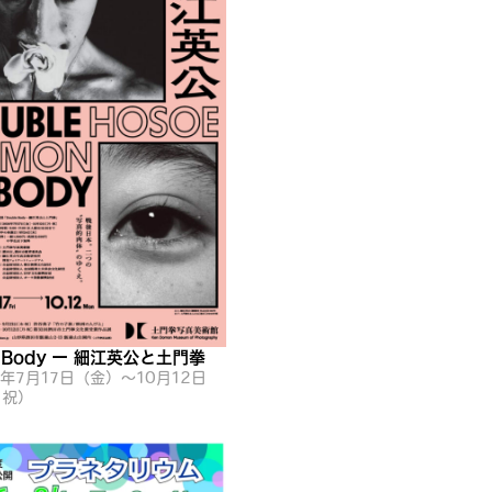
e Body ー 細江英公と土門拳
6年7月17日（金）〜10月12日
・祝）