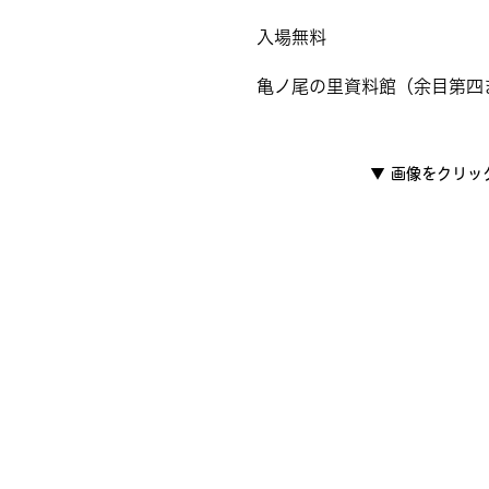
入場無料
亀ノ尾の里資料館（余目第四
▼
画像をクリッ