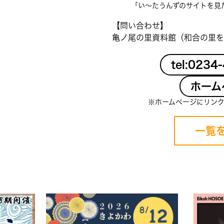
「い〜たうんずのサイトを見
【問い合わせ】
亀ノ尾の里資料館（和合の里を
tel:0234
ホーム
※ホームページにリン
一覧