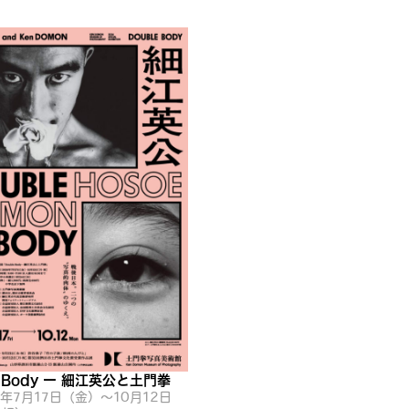
e Body ー 細江英公と土門拳
6年7月17日（金）〜10月12日