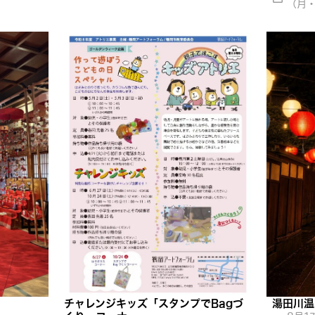
（月
チャレンジキッズ「スタンプでBagづ
湯田川温