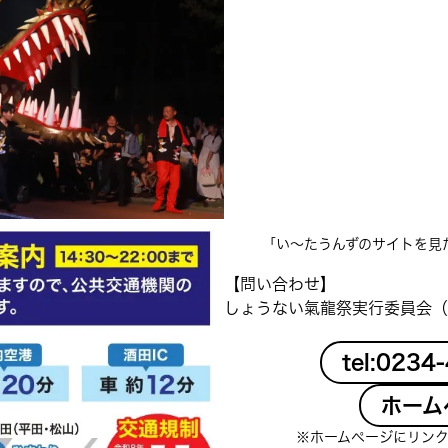
「い〜たうんずのサイトを見
【問い合わせ】
しょうない氣龍祭実行委員会（
tel:0234
ホーム
※ホームページにリン