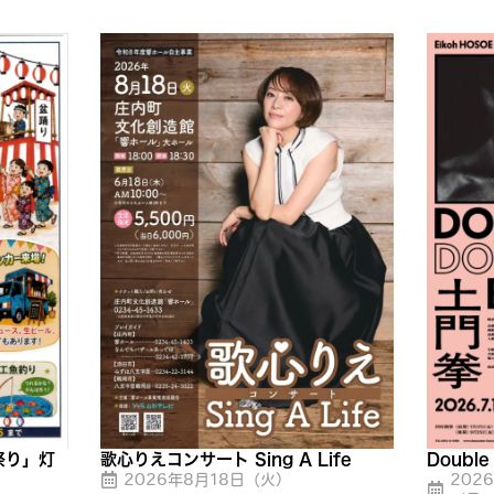
祭り」灯
歌心りえコンサート Sing A Life
Doubl
2026年8月18日（火）
202