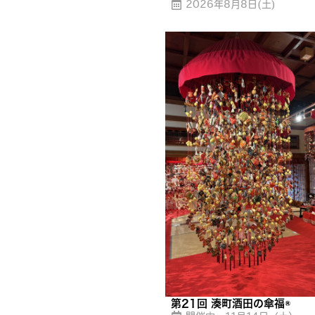
2026年8月8日(土)
第21回 湊町酒田の傘福®︎