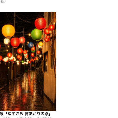
・祝）
泉「ゆずさめ 宵あかりの路」