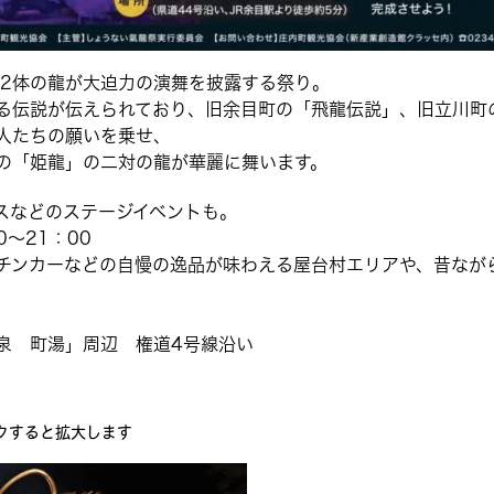
の2体の龍が大迫力の演舞を披露する祭り。
る伝説が伝えられており、旧余目町の「飛龍伝説」、旧立川町
人たちの願いを乗せ、
の「姫龍」の二対の龍が華麗に舞います。
スなどのステージイベントも。
～21：00
チンカーなどの自慢の逸品が味わえる屋台村エリアや、昔なが
泉 町湯」周辺 権道4号線沿い
クすると拡大します