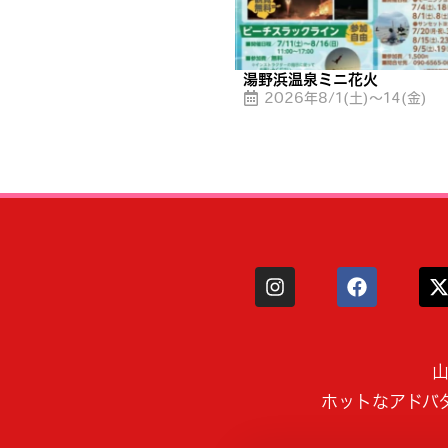
湯野浜温泉ミニ花火
2026年8/1(土)〜14(金)
山
ホットなアドバ