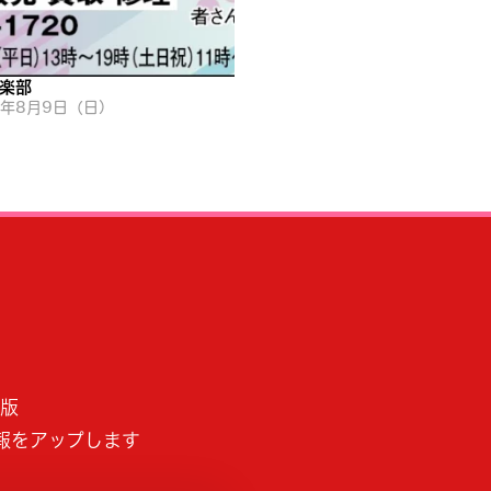
楽部
6年8月9日（日）
B版
報をアップします