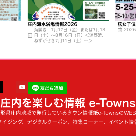
庄内海水浴場情報2026
弦女子倶
海開き 7月17日（金）または7月18
202
日（土）〜8月16日（日）＜湯野浜、
ねずがせき7月11日（土）〜＞
庄内を楽しむ情報 e-Towns
形県庄内地域で発行しているタウン情報紙e-TownsのWE
タイジング、デジタルクーポン、特集コーナー、イベント情