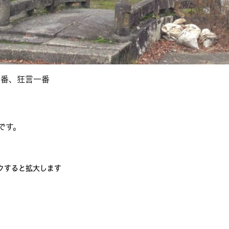
二番、狂言一番
です。
クすると拡大します