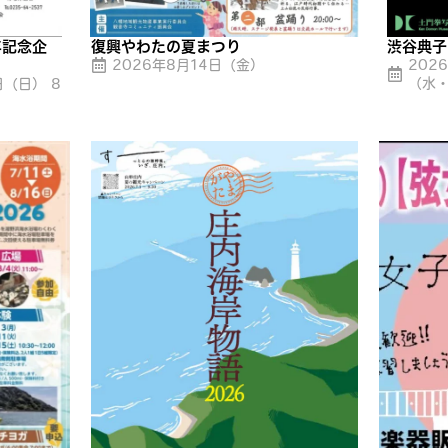
年記念企
復興やわたの夏まつり
渋谷典子
2026年8月14日（金）
202
（水
日（日） 8