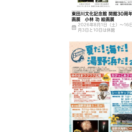
東田川文化記念館 開館30周
画展 小林 功 絵画展
2026年8月1日（土）～16
月3日と10日は休館