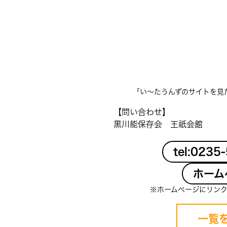
「い〜たうんずのサイトを見
【問い合わせ】
黒川能保存会 王祇会館
tel:0235
ホーム
※ホームページにリン
一覧