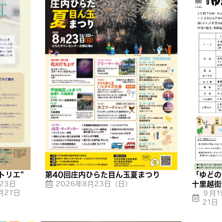
トリエ”
第40回庄内ひらた目ん玉夏まつり
「ゆどの
23日
2026年8月23日（日）
十里越街
月27日
９月1
21日