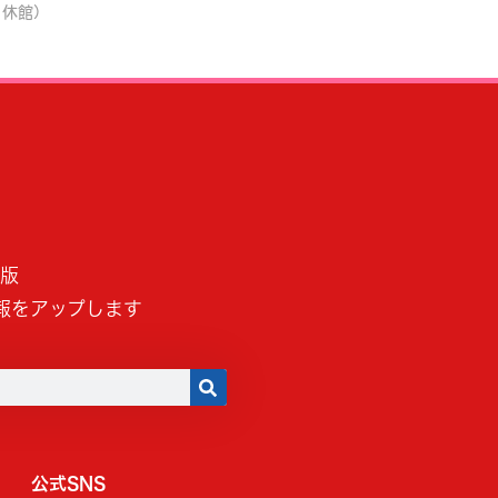
日休館）
B版
報をアップします
公式SNS