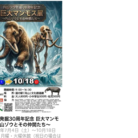
発掘30周年記念 巨大マンモ
山ゾウとその仲間たち〜
6年7月4日（土）～10月18日
）月曜・火曜休館（祝日の場合は