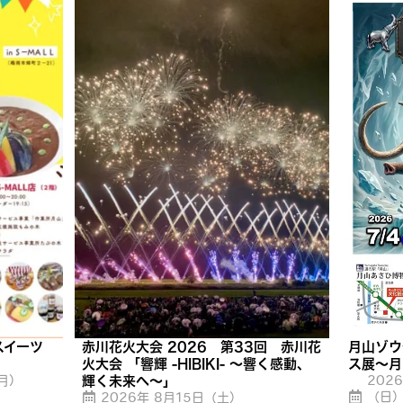
スイーツ
赤川花火大会 2026 第33回 赤川花
月山ゾウ
火大会 「響輝 -HIBIKI- 〜響く感動、
ス展〜月
月）
輝く未来へ〜」
202
（日
2026年 8月15日（土）