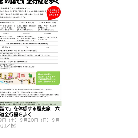
詣で」を体感する歴史旅 六
道全行程を歩く
9日（土）９月20日（日）９月
（月／祝）