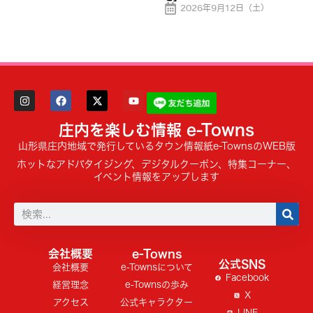
2026年9月12日（土）
庄内を楽しむ情報 e-Towns
山形県庄内地域で発行しているタウン情報紙e-TownsのWEB版
ホットなアドバタイジング、デジタルクーポン、特集コーナー、
イベント情報をアップします
会社概要
e-Towns
公式SNS
会社概要
e-Townsについて
Facebook
経営理念
e-Townsの歩み
X
アクセス
公式キャラクター
LINE