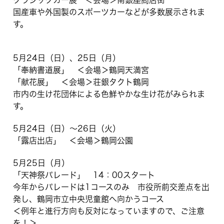
国産車や外国製のスポーツカーなどが多数展示されま
す。
5月24日（日）、25日（月）
「奉納書道展」 ＜会場＞鶴岡天満宮
「献花展」 ＜会場＞荘銀タクト鶴岡
市内の生け花団体による色鮮やかな生け花がみられま
す。
5月24日（日）～26日（火）
「露店出店」 ＜会場＞鶴岡公園
5月25日（月）
「天神祭パレード」 14：00スタート
今年からパレードは1コースのみ 市役所前交差点を出
発し、鶴岡市立中央児童館へ向かうコース
＜例年と進行方向も反対になっていますので、ご注意
を！＞