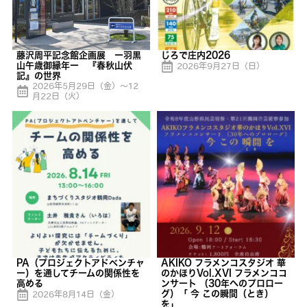
藤沢周平記念館企画展 ー羽黒
じろで庄内2026
山午歳御縁年ー 『春秋山伏
2026年9月27日（日）
記』の世界
2026年5月29日（金）〜12
月22日（火）
PA（プロジェクトアドベンチャ
AKIKO フラメンコスタジオ 華
ー）を通してチームの関係性を
のかほりVol.XVI フラメンココ
高める
ンサート （30年へのプロロー
グ）「 今 この瞬間（とき）
2026年8月14日（金）
を」