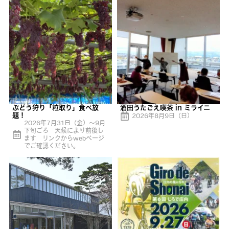
ぶどう狩り「粒取り」食べ放
酒田うたごえ喫茶 in ミライニ
題！
2026年8月9日（日）
2026年7月31日（金）〜9月
下旬ごろ 天候により前後し
ます リンクからwebページ
でご確認ください。