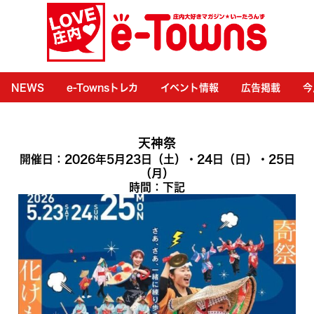
NEWS
e-Townsトレカ
イベント情報
広告掲載
今
天神祭
開催日：2026年5月23日（土）・24日（日）・25日
（月）
時間：下記