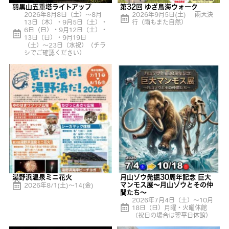
羽黒山五重塔ライトアップ
第32回 ゆざ鳥海ウォーク
2026年8月8日（土）〜8月
2026年9月5日(土) 雨天決
13日（木）・9月5日（土）・
行（雨もまた自然）
6日（日）・9月12日（土）・
13日（日）・9月19日
（土）〜23日（水祝）（チラ
シでご確認ください）
湯野浜温泉ミニ花火
月山ゾウ発掘30周年記念 巨大
マンモス展〜月山ゾウとその仲
2026年8/1(土)〜14(金)
間たち〜
2026年7月4日（土）～10月
18日（日）月曜・火曜休館
（祝日の場合は翌平日休館）