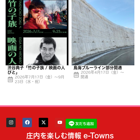
渋谷典子「竹の子族 / 映画の人
鳥海ブルーライン部分開通
びと」
2026年4月17日（金）〜
2026年7月17日（金）〜9月
開通
23日（水・祝）
庄内を楽しむ情報 e-Towns