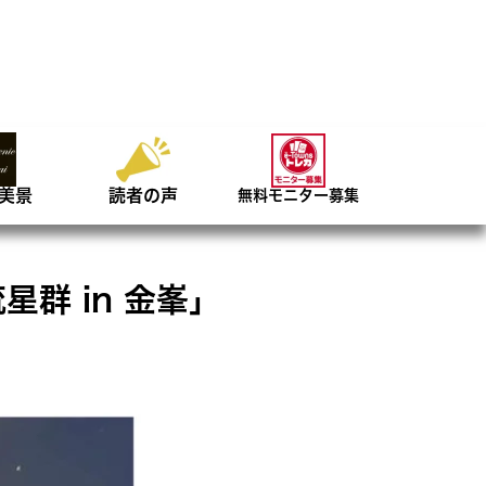
美景
読者の声
無料モニター募集
群 in 金峯」