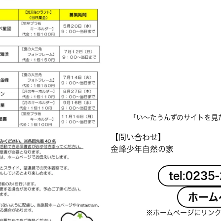
「い〜たうんずのサイトを見
【問い合わせ】
金峰少年自然の家
tel:0235
ホーム
※ホームページにリン