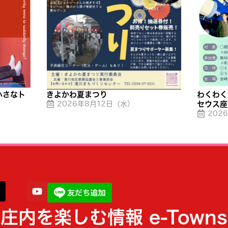
小さなト
きよかわ夏まつり
わくわく
2026年8月12日（水）
セウス座
202
庄内を楽しむ情報 e-Towns