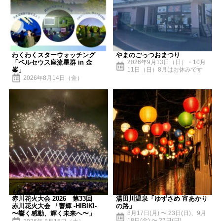
わくわくスターウォッチング
やまのごっつおまつり
「ペルセウス座流星群 in 金
2026年9月13日（日）・10月
峯」
11日（日）8月はお休みです
2026年8月14日（金）
赤川花火大会 2026 第33回
湯田川温泉「ゆずさめ 宵あかり
赤川花火大会 「響輝 -HIBIKI-
の路」
〜響く感動、輝く未来へ〜」
8月17日(月) 〜 23日(日)、9月
18日(金) 〜 27日(日)