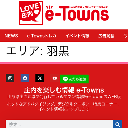
NEWS
e-Townsトレカ
イベント情報
広告掲載
今
エリア:
羽黒
庄内を楽しむ情報 e-Towns
山形県庄内地域で発行しているタウン情報紙e-TownsのWEB版
ホットなアドバタイジング、デジタルクーポン、特集コーナー、
イベント情報をアップします