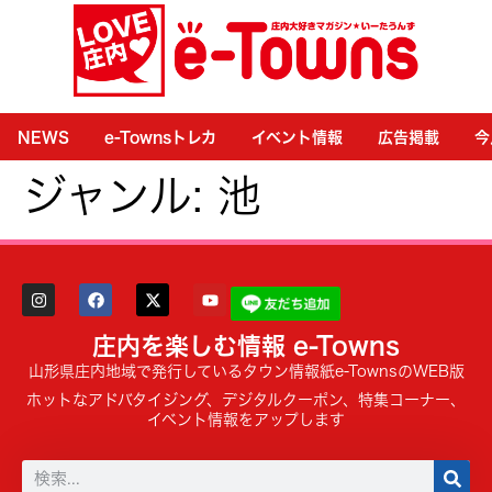
NEWS
e-Townsトレカ
イベント情報
広告掲載
今
ジャンル:
池
庄内を楽しむ情報 e-Towns
山形県庄内地域で発行しているタウン情報紙e-TownsのWEB版
ホットなアドバタイジング、デジタルクーポン、特集コーナー、
イベント情報をアップします