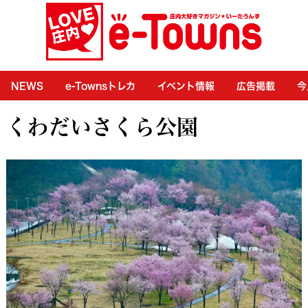
NEWS
e-Townsトレカ
イベント情報
広告掲載
今
くわだいさくら公園