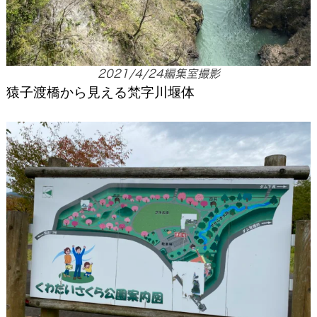
2021/4/24編集室撮影
猿子渡橋から見える梵字川堰体