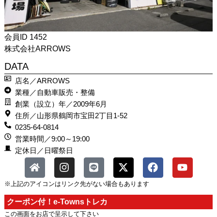
会員ID 1452
株式会社ARROWS
DATA
店名／ARROWS
業種／自動車販売・整備
創業（設立）年／2009年6月
住所／山形県鶴岡市宝田2丁目1-52
0235-64-0814
営業時間／9:00～19:00
定休日／日曜祭日
※上記のアイコンはリンク先がない場合もあります
クーポン付！e-Townsトレカ
この画面をお店で呈示して下さい