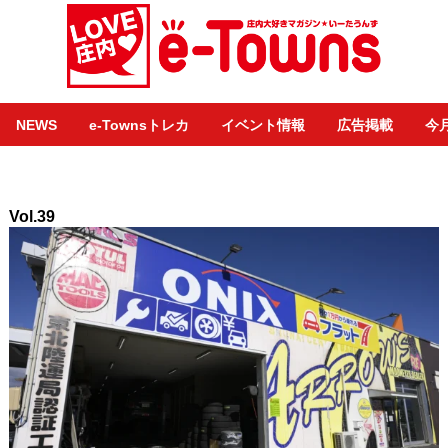
NEWS
e-Townsトレカ
イベント情報
広告掲載
今
Vol.39