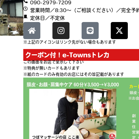
090-2979-7209
営業時間／8:30〜（ご相談ください）／完全予
定休日／不定休
※上記のアイコンはリンク先がない場合もあります
クーポン付！e-Townsトレカ
この画面をお店で呈示して下さい
※特典が無いカードもあります
※紙のカードのみ有効のお店にはその旨記載があります