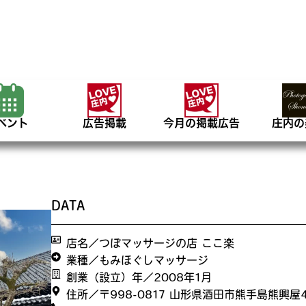
ベント
広告掲載
今月の掲載広告
庄内の
DATA
店名／つぼマッサージの店 ここ楽
業種／もみほぐしマッサージ
創業（設立）年／2008年1月
住所／〒998-0817 山形県酒田市熊手島熊興屋4