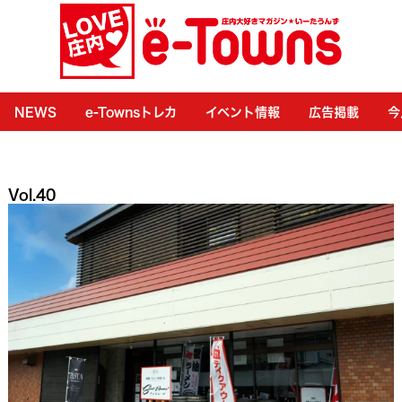
NEWS
e-Townsトレカ
イベント情報
広告掲載
今
Vol.40