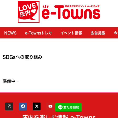
NEWS
e-Townsトレカ
イベント情報
広告掲載
今
SDGsへの取り組み
準備中…
庄内を楽しむ情報 e-Towns