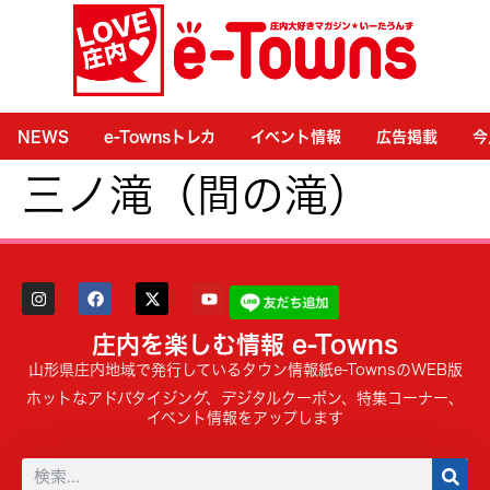
NEWS
e-Townsトレカ
イベント情報
広告掲載
今
三ノ滝（間の滝）
庄内を楽しむ情報 e-Towns
山形県庄内地域で発行しているタウン情報紙e-TownsのWEB版
ホットなアドバタイジング、デジタルクーポン、特集コーナー、
イベント情報をアップします