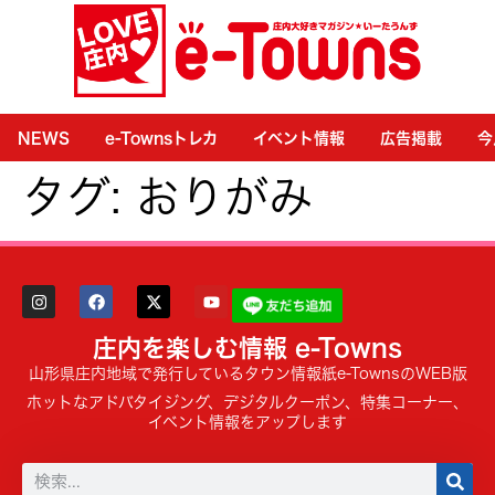
NEWS
e-Townsトレカ
イベント情報
広告掲載
今
タグ:
おりがみ
庄内を楽しむ情報 e-Towns
山形県庄内地域で発行しているタウン情報紙e-TownsのWEB版
ホットなアドバタイジング、デジタルクーポン、特集コーナー、
イベント情報をアップします