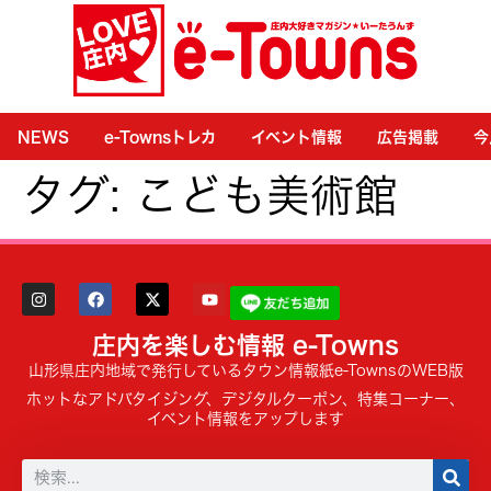
NEWS
e-Townsトレカ
イベント情報
広告掲載
今
タグ:
こども美術館
庄内を楽しむ情報 e-Towns
山形県庄内地域で発行しているタウン情報紙e-TownsのWEB版
ホットなアドバタイジング、デジタルクーポン、特集コーナー、
イベント情報をアップします