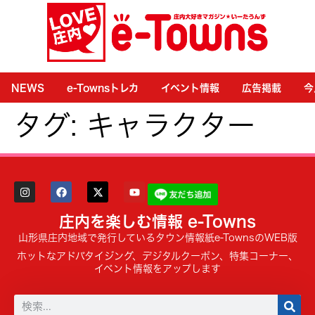
NEWS
e-Townsトレカ
イベント情報
広告掲載
今
タグ:
キャラクター
庄内を楽しむ情報 e-Towns
山形県庄内地域で発行しているタウン情報紙e-TownsのWEB版
ホットなアドバタイジング、デジタルクーポン、特集コーナー、
イベント情報をアップします