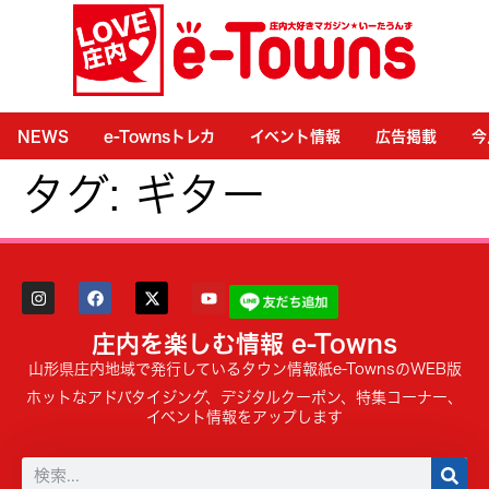
NEWS
e-Townsトレカ
イベント情報
広告掲載
今
タグ:
ギター
庄内を楽しむ情報 e-Towns
山形県庄内地域で発行しているタウン情報紙e-TownsのWEB版
ホットなアドバタイジング、デジタルクーポン、特集コーナー、
イベント情報をアップします