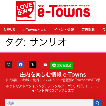
NEWS
e-Townsトレカ
イベント情報
広告掲載
今
タグ:
サンリオ
庄内を楽しむ情報 e-Towns
山形県庄内地域で発行しているタウン情報紙e-TownsのWEB版
ホットなアドバタイジング、デジタルクーポン、特集コーナー、
イベント情報をアップします