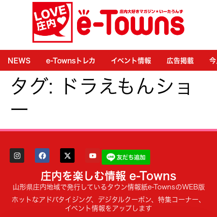
NEWS
e-Townsトレカ
イベント情報
広告掲載
今
タグ:
ドラえもんショ
ー
庄内を楽しむ情報 e-Towns
山形県庄内地域で発行しているタウン情報紙e-TownsのWEB版
ホットなアドバタイジング、デジタルクーポン、特集コーナー、
イベント情報をアップします