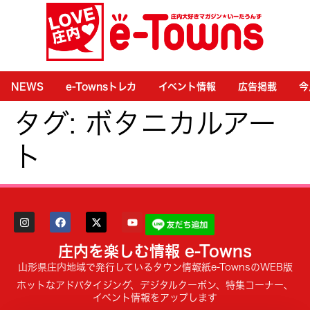
NEWS
e-Townsトレカ
イベント情報
広告掲載
今
タグ:
ボタニカルアー
ト
庄内を楽しむ情報 e-Towns
山形県庄内地域で発行しているタウン情報紙e-TownsのWEB版
ホットなアドバタイジング、デジタルクーポン、特集コーナー、
イベント情報をアップします