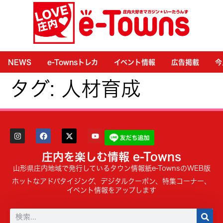
NEWS
e-Townsトレカ
イベント情報
広告掲載
今
タグ:
人材育成
庄内を楽しむ情報 e-Towns
山形県庄内地域で発行しているタウン情報紙e-TownsのWEB版
ホットなアドバタイジング、デジタルクーポン、特集コーナー、
イベント情報をアップします