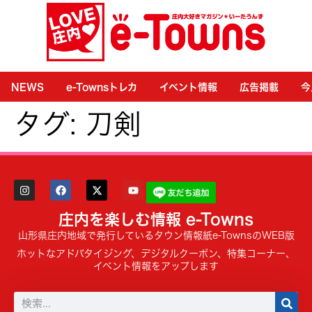
NEWS
e-Townsトレカ
イベント情報
広告掲載
今
タグ:
刀剣
庄内を楽しむ情報 e-Towns
山形県庄内地域で発行しているタウン情報紙e-TownsのWEB版
ホットなアドバタイジング、デジタルクーポン、特集コーナー、
イベント情報をアップします