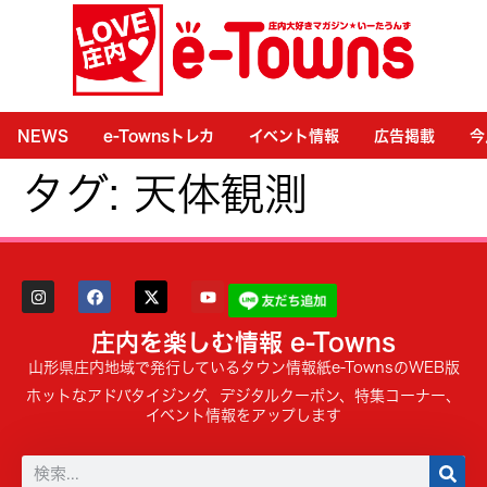
NEWS
e-Townsトレカ
イベント情報
広告掲載
今
タグ:
天体観測
庄内を楽しむ情報 e-Towns
山形県庄内地域で発行しているタウン情報紙e-TownsのWEB版
ホットなアドバタイジング、デジタルクーポン、特集コーナー、
イベント情報をアップします