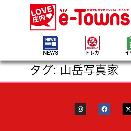
NEWS
トレカ
イ
タグ:
山岳写真家