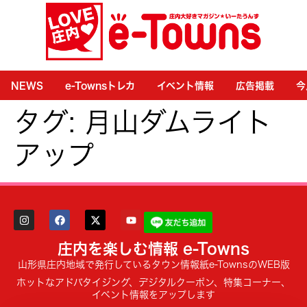
NEWS
e-Townsトレカ
イベント情報
広告掲載
今
タグ:
月山ダムライト
アップ
庄内を楽しむ情報 e-Towns
山形県庄内地域で発行しているタウン情報紙e-TownsのWEB版
ホットなアドバタイジング、デジタルクーポン、特集コーナー、
イベント情報をアップします