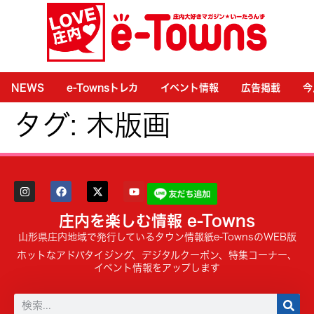
NEWS
e-Townsトレカ
イベント情報
広告掲載
今
タグ:
木版画
庄内を楽しむ情報 e-Towns
山形県庄内地域で発行しているタウン情報紙e-TownsのWEB版
ホットなアドバタイジング、デジタルクーポン、特集コーナー、
イベント情報をアップします