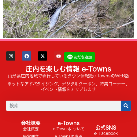
庄内を楽しむ情報 e-Towns
山形県庄内地域で発行しているタウン情報紙e-TownsのWEB版
ホットなアドバタイジング、デジタルクーポン、特集コーナー、
イベント情報をアップします
会社概要
e-Towns
公式SNS
会社概要
e-Townsについて
Facebook
経営理念
e-Townsの歩み