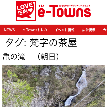
NEWS
e-Townsトレカ
イベント情報
広告掲載
今
タグ:
梵字の茶屋
亀の滝 （朝日）