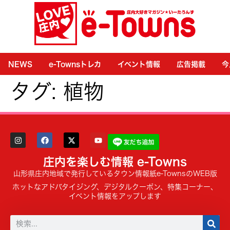
NEWS
e-Townsトレカ
イベント情報
広告掲載
今
タグ:
植物
庄内を楽しむ情報 e-Towns
山形県庄内地域で発行しているタウン情報紙e-TownsのWEB版
ホットなアドバタイジング、デジタルクーポン、特集コーナー、
イベント情報をアップします